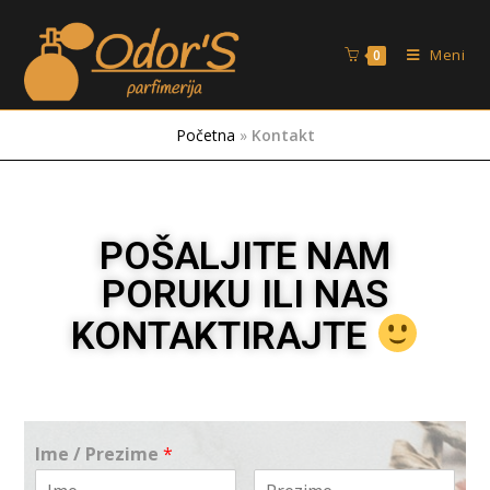
Meni
0
Početna
»
Kontakt
POŠALJITE NAM
PORUKU ILI NAS
KONTAKTIRAJTE
Ime / Prezime
*