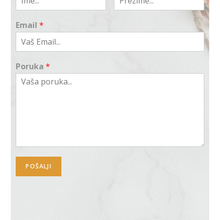
Email
*
Poruka
*
POŠALJI